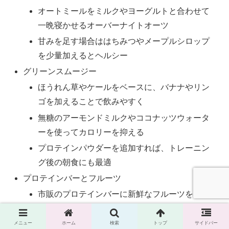
オートミールをミルクやヨーグルトと合わせて
一晩寝かせるオーバーナイトオーツ
甘みを足す場合ははちみつやメープルシロップ
を少量加えるとヘルシー
グリーンスムージー
ほうれん草やケールをベースに、バナナやリン
ゴを加えることで飲みやすく
無糖のアーモンドミルクやココナッツウォータ
ーを使ってカロリーを抑える
プロテインパウダーを追加すれば、トレーニン
グ後の朝食にも最適
プロテインバーとフルーツ
市販のプロテインバーに新鮮なフルーツを添え
るだけで手軽に栄養を補給
バナナやベリー類はエネルギー補給にぴったり
メニュー
ホーム
検索
トップ
サイドバー