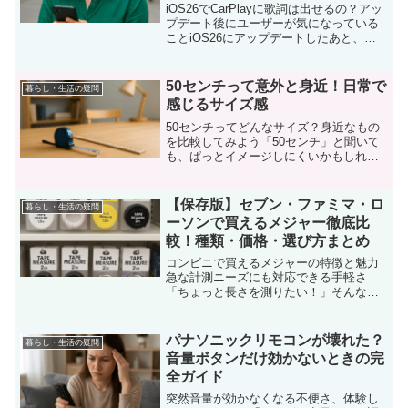
iOS26でCarPlayに歌詞は出せるの？アッ
プデート後にユーザーが気になっている
ことiOS26にアップデートしたあと、
「CarPlayで音楽を聴くときに歌詞が出る
のかな？」と気になっている人はとても
多いです。特にApple Musicや...
50センチって意外と身近！日常で
暮らし・生活の疑問
感じるサイズ感
50センチってどんなサイズ？身近なもの
を比較してみよう「50センチ」と聞いて
も、ぱっとイメージしにくいかもしれま
せん。けれど実際には、身近なアイテム
の長さと比べると分かりやすいです。例
えば、 コンビニのお弁当容器を横に2つ
【保存版】セブン・ファミマ・ロ
暮らし・生活の疑問
並べたくらい 大人...
ーソンで買えるメジャー徹底比
較！種類・価格・選び方まとめ
コンビニで買えるメジャーの特徴と魅力
急な計測ニーズにも対応できる手軽さ
「ちょっと長さを測りたい！」そんな時
にすぐ手に入るのがコンビニの良いとこ
ろ。夜遅くや早朝でも買えるので、急ぎ
の用事にもぴったりです。例えば、引っ
パナソニックリモコンが壊れた？
暮らし・生活の疑問
越し前の家具の採寸や、通販...
音量ボタンだけ効かないときの完
全ガイド
突然音量が効かなくなる不便さ、体験し