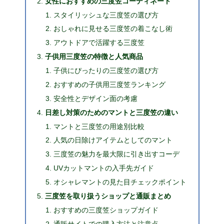
女性におすすめの三度笠コーディネート
スタイリッシュな三度笠の選び方
おしゃれに見せる三度笠の着こなし術
アウトドアで活躍する三度笠
子供用三度笠の特徴と人気商品
子供にぴったりの三度笠の選び方
おすすめの子供用三度笠ランキング
安全性とデザイン面の考慮
日差し対策のためのマントと三度笠の違い
マントと三度笠の用途別比較
人気の日除けアイテムとしてのマント
三度笠の魅力を最大限に引き出すコーデ
UVカットマントの入手先ガイド
オシャレマントの見た目チェックポイント
三度笠を取り扱うショップと通販まとめ
おすすめの三度笠ショップガイド
通販サイトでの購入方法と注意点