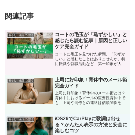
関連記事
コートの毛玉が「恥ずかしい」と
暮らし・生活の疑問
感じたら読む記事｜原因と正しい
ケア完全ガイド
コートに毛玉を見つけた瞬間、「恥ずか
しい」と感じたことはありませんか。特
に転職や就職活動など、第一印象が大切
なシーンでは、服の清潔感が信頼感を左
右します。でも安心してください。毛玉
は摩擦や静電気、素材の特性によって自
上司に好印象！育休中のメール術
暮らし・生活の疑問
然にできるもので、誰にで...
完全ガイド
上司に好印象！育休中のメール術とは？
育休中におけるメールの重要性育休中で
も、上司や同僚との連絡は信頼関係を保
つうえで非常に大切なポイントです。ち
ょっとした返信や近況報告の積み重ね
が、相手に対して誠実さや丁寧さを印象
iOS26でCarPlayに歌詞は出せ
暮らし・生活の疑問
づけることにつながります。...
る？かんたん表示の方法と安全に
楽しむコツ