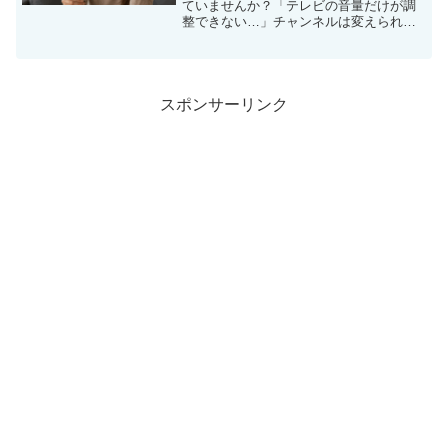
ていませんか？「テレビの音量だけが調
整できない…」チャンネルは変えられる
し、電源も入る。だけど音量だけが反応
しない。そんな地味にストレスフルな現
象が、実は多くのパナソニックユーザー
の間で起きています。本記...
スポンサーリンク