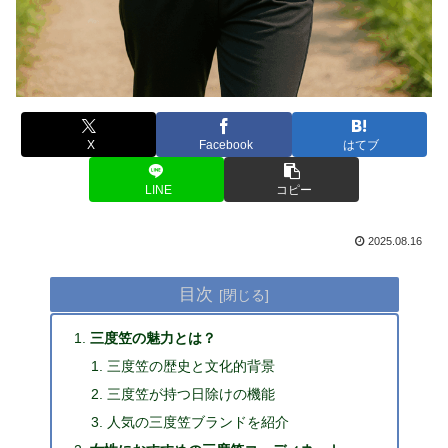
X
Facebook
はてブ
LINE
コピー
2025.08.16
目次
三度笠の魅力とは？
三度笠の歴史と文化的背景
三度笠が持つ日除けの機能
人気の三度笠ブランドを紹介