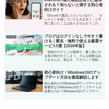
ビジネス
む人は多いです。この記事...
される？知らないと損する初心者
向けガイド
「Discordで通話したらバレるの？」「オ
ンラインを隠していても大丈夫？」と不
安に思ったことはありませんか？この記
事では、初心者の方にもわかりやすく、
Discordの通話通知の仕組みや、バレにく
くする工夫をやさしく解説します。読み
ブログはログインなしで今すぐ書
ビジネス
終えるこ...
ける｜匿名・無料で使える厳選サ
ービス5選【2026年版】
「登録やログインが面倒で、書く前にや
る気が削がれてしまう」そんな経験はあ
りませんか。実は今、アカウント登録な
し・匿名・無料で、思い立った瞬間に書
けるブログサービスが注目されていま
す。ログインなしブログは、日記や思考
初心者向け！Windows10のアッ
ビジネス
整理、文章練習に最適な環境...
プデート方法を徹底解説します
初心者向けのWindows10アップデートの
重要性なぜWindows10のアップデートが
必要なのか？Windows10のアップデート
は、セキュリティ強化や不具合修正、新
機能追加のために欠かせない非常に重要
な作業です。定期的に更新を行うこと
で...