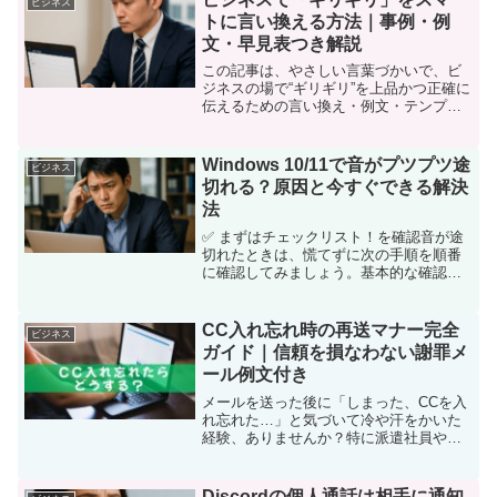
ビジネス
トに言い換える方法｜事例・例
文・早見表つき解説
この記事は、やさしい言葉づかいで、ビ
ジネスの場で“ギリギリ”を上品かつ正確に
伝えるための言い換え・例文・テンプレ
をまとめました。社内外のやり取りやメ
ール、チャットでそのまま使えます。は
じめに｜「ギリギリ」という言葉の印象
Windows 10/11で音がプツプツ途
ビジネス
と使いどころ **「...
切れる？原因と今すぐできる解決
法
✅ まずはチェックリスト！を確認音が途
切れたときは、慌てずに次の手順を順番
に確認してみましょう。基本的な確認か
ら少し専門的な設定まで、初心者でもで
きる内容を中心にまとめています。 ケー
ブルやイヤホンの抜き差しを確認：意外
CC入れ忘れ時の再送マナー完全
ビジネス
と単純な接触不良が原...
ガイド｜信頼を損なわない謝罪メ
ール例文付き
メールを送った後に「しまった、CCを入
れ忘れた…」と気づいて冷や汗をかいた
経験、ありませんか？特に派遣社員や契
約社員の場合、派遣先の上司や取引先と
の関係を気にして「どう謝ればいいの
か」「再送しても失礼じゃないか」と悩
Discordの個人通話は相手に通知