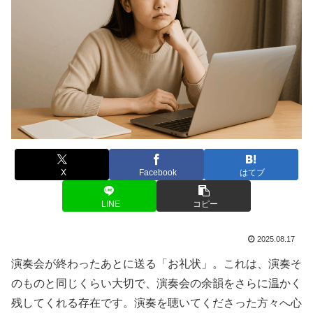
X
Facebook
はてブ
LINE
コピー
2025.08.17
演奏会が終わったあとに送る「お礼状」。これは、演奏そ
のものと同じくらい大切で、演奏会の余韻をさらに温かく
残してくれる存在です。演奏を聴いてくださった方々へ心