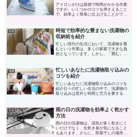
アイロンがけは面倒で時間がかかる作業
ですが、いくつかのコツを押さえること
で、効率よく簡単に仕上げることができ
ます。本記事では、初心者でもできるア
イロンのかけ方や、便利なアイテムを活
用した時短テクニックを紹介します。面
時短で効率的な畳まない洗濯物の
洗濯
倒くさいアイロンがけを楽...
収納術を紹介
忙しい現代の生活において、洗濯物を畳
むという作業は、多くの家庭で大きな負
担となっています。しかし、「畳む」と
いう固定観念を捨てることで、家事を効
率化し、時間や気持ちにゆとりを持つこ
とが可能です。このガイドでは、畳まな
忙しいあなたに洗濯物取り込みの
洗濯
い収納のメリット、必要な...
コツを紹介
忙しいあなたに洗濯物取り込みのコツを
紹介日々の忙しい生活の中で、洗濯物の
取り込みは意外と時間と労力を要する作
業です。しかし、少しの工夫や適切な知
識を取り入れるだけで、洗濯物の管理を
より効率的に行うことが可能です。この
雨の日の洗濯物を効率よく乾かす
洗濯
ガイドでは、洗濯物の取り...
方法
雨の日の洗濯物は、湿気が多く乾きにく
いだけでなく、生乾き臭が気になること
もあります。さらに、部屋干しの場所確