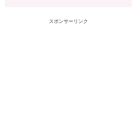
保や効率的な乾燥方法を考えるのは、意
外と手間がかかるものです。しかし、少
しの工夫と便利なアイテムを活用するこ
とで、雨の日でも快適に洗...
スポンサーリンク