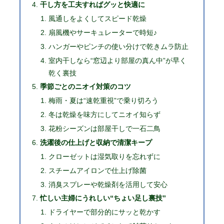
干し方を工夫すればグッと快適に
風通しをよくしてスピード乾燥
扇風機やサーキュレーターで時短♪
ハンガーやピンチの使い分けで乾きムラ防止
室内干しなら“窓辺より部屋の真ん中”が早く
乾く裏技
季節ごとのニオイ対策のコツ
梅雨・夏は“速乾重視”で乗り切ろう
冬は乾燥を味方にしてニオイ知らず
花粉シーズンは部屋干しで一石二鳥
洗濯後の仕上げと収納で清潔キープ
クローゼットは湿気取りを忘れずに
スチームアイロンで仕上げ除菌
消臭スプレーや乾燥剤を活用して安心
忙しい主婦にうれしい“ちょい足し裏技”
ドライヤーで部分的にサッと乾かす