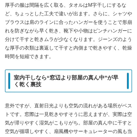
厚手の服は間隔を広く取る、タオルはM字干しにするな
ど、ちょっとした工夫で違いが出ます。さらに、シャツや
ブラウスは肩のラインに合ったハンガーを使うことで形崩
れを防ぎながら早く乾き、靴下や小物はピンチハンガーに
分けて干すと乾きムラが少なくなります。ジーンズのよう
な厚手の衣類は裏返して干すと内側まで乾きやすく、乾燥
時間を短縮できます。
室内干しなら“窓辺より部屋の真ん中”が早
く乾く裏技
意外ですが、直射日光よりも空気の流れがある場所がベス
トです。窓際は一見乾きやすそうに思えますが、実際は空
気が滞りやすく湿気がこもりがち。部屋の真ん中に干すと
空気が循環しやすく、扇風機やサーキュレーターの風も当