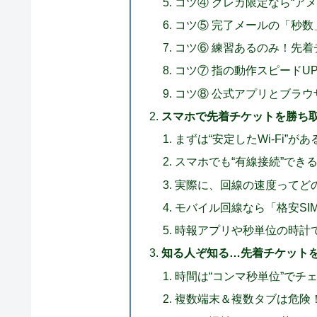
コツ④ クレカ限定なら“ア
コツ⑤ 完了メールの「秒
コツ⑥ 練習あるのみ！先
コツ⑦ 指の動作スピードU
コツ⑧ 公式アプリとブラ
スマホで先着チケットを勝ち
まずは“安定したWi-Fi”が
スマホでも“有線接続”でき
実際に、回線の速度ってど
モバイル回線なら「格安SI
時報アプリや秒単位の時計
知る人ぞ知る…先着チケットを
時間は“コンマ秒単位”でチ
複数端末＆複数タブは危険