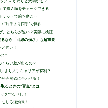
メックス”がわりと穴場かも？
数」で購入順をチェックできる！
着チケットで腕を磨こう
P！“片手より両手”で操作
ウザ、どちらが速い？実際に検証
取るなら「回線の強さ」も超重要！
あると強い！
るの？
のくらい差が出るの？
M」より大手キャリアが有利？
で発売開始に合わせる！
取るときの“盲点”とは
ェックするべし！
！むしろ逆効果！