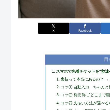
X
Facebook
目
スマホで先着チケットを“秒速
裏技って本当にあるの？ →
コツ① 自動入力、ちゃん
コツ② 発売前に“どこまで
コツ③ 支払い方法が選べる