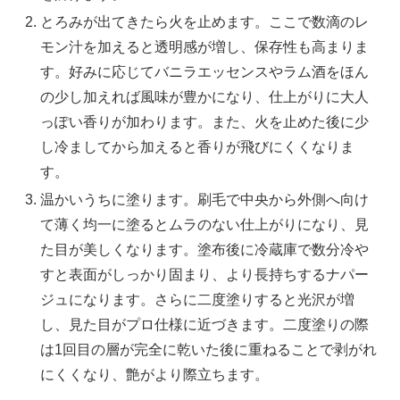
とろみが出てきたら火を止めます。ここで数滴のレ
モン汁を加えると透明感が増し、保存性も高まりま
す。好みに応じてバニラエッセンスやラム酒をほん
の少し加えれば風味が豊かになり、仕上がりに大人
っぽい香りが加わります。また、火を止めた後に少
し冷ましてから加えると香りが飛びにくくなりま
す。
温かいうちに塗ります。刷毛で中央から外側へ向け
て薄く均一に塗るとムラのない仕上がりになり、見
た目が美しくなります。塗布後に冷蔵庫で数分冷や
すと表面がしっかり固まり、より長持ちするナパー
ジュになります。さらに二度塗りすると光沢が増
し、見た目がプロ仕様に近づきます。二度塗りの際
は1回目の層が完全に乾いた後に重ねることで剥がれ
にくくなり、艶がより際立ちます。