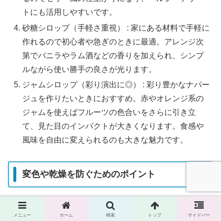
トにも活用しやすいです。
砂糖シロップ（手軽さ重視） : 家にある材料で手軽に
作れるので初心者や急ぎのときに最適。アレンジ次
第でバニラやラム酒などの香りを加えられ、シンプ
ルながら使い勝手の良さが光ります。
ジャムシロップ（彩り演出に◎） : 彩り豊かなナパー
ジュを作りたいときにおすすめ。赤やオレンジ系の
ジャムを使えばフルーツの色合いをさらに引き立
て、見た目のインパクトが大きくなります。食感や
風味を自由に変えられるのも大きな魅力です。
変色や乾燥を防ぐためのポイント
フルーツが乾く前に塗ることで、水分や色味を閉じ
メニュー
ホーム
検索
トップ
サイドバー