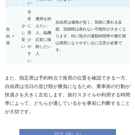
い
非
常
費用を抑
自由席は価格が安く、気軽に乗れる反
少
に
えたい
自
面、混雑時は座れない可能性が大きくな
し
受
人、臨機
由
×
ります。特に朝夕の通勤時間帯や繁忙期
安
け
応変に移
席
は満席になりやすい点に注意が必要で
い
や
動したい
す。
す
人
い
また、指定席は予約時点で座席の位置を確認できる一方、
自由席は当日の並び順が勝負になるため、乗車前の行動が
快適さを大きく左右します。旅行スタイルや利用する時間
帯によって、どちらが適しているかを事前に判断すること
が大切です。
目次