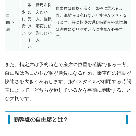
常
費用を抑
自由席は価格が安く、気軽に乗れる反
少
に
えたい
自
面、混雑時は座れない可能性が大きくな
し
受
人、臨機
由
×
ります。特に朝夕の通勤時間帯や繁忙期
安
け
応変に移
席
は満席になりやすい点に注意が必要で
い
や
動したい
す。
す
人
い
また、指定席は予約時点で座席の位置を確認できる一方、
自由席は当日の並び順が勝負になるため、乗車前の行動が
快適さを大きく左右します。旅行スタイルや利用する時間
帯によって、どちらが適しているかを事前に判断すること
が大切です。
新幹線の自由席とは？