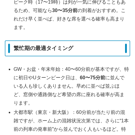
ピーク時（17〜19時）は列が一気に伸びることもあ
るため、可能なら
30〜35分前
の到着がおすすめ。こ
れだけ早く並べば、好きな席を選べる確率も高まり
ます。
繁忙期の最適タイミング
GW・お盆・年末年始：40〜60分前が基本ですが、特
に初日やUターンピーク日は、
60〜75分前
に並んで
いる人も珍しくありません。早めに並べば並ぶほ
ど、窓側や通路側など希望の席に座れる確率が高ま
ります。
大都市駅（東京・新大阪）：60分前が当たり前の混
雑ですが、ホーム上の混雑状況次第では、さらに“1本
前の列車の発車前”から並んでおく人もいるほど。特