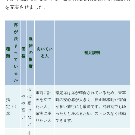
を充実させました。
席
が
決
混
ま
雑
種
価
向いてい
っ
の
補足説明
類
格
る人
て
影
い
響
る
か
ほ
事前に計
指定席は席が確保されているため、乗車
や
ぼ
指
画を立て
時の安心感が大きく、長距離移動や荷物
や
受
定
〇
たい人、
が多い旅行にも最適です。混雑期でもゆ
高
け
席
確実に座
ったりと座れるため、ストレスなく移動
い
な
りたい人
できます。
い
非