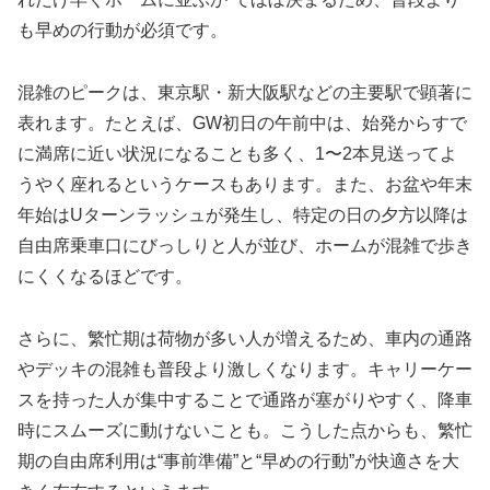
も早めの行動が必須です。
混雑のピークは、東京駅・新大阪駅などの主要駅で顕著に
表れます。たとえば、GW初日の午前中は、始発からすで
に満席に近い状況になることも多く、1〜2本見送ってよ
うやく座れるというケースもあります。また、お盆や年末
年始はUターンラッシュが発生し、特定の日の夕方以降は
自由席乗車口にびっしりと人が並び、ホームが混雑で歩き
にくくなるほどです。
さらに、繁忙期は荷物が多い人が増えるため、車内の通路
やデッキの混雑も普段より激しくなります。キャリーケー
スを持った人が集中することで通路が塞がりやすく、降車
時にスムーズに動けないことも。こうした点からも、繁忙
期の自由席利用は“事前準備”と“早めの行動”が快適さを大