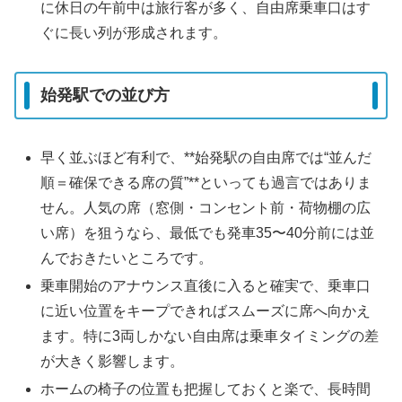
に休日の午前中は旅行客が多く、自由席乗車口はす
ぐに長い列が形成されます。
始発駅での並び方
早く並ぶほど有利で、**始発駅の自由席では“並んだ
順＝確保できる席の質”**といっても過言ではありま
せん。人気の席（窓側・コンセント前・荷物棚の広
い席）を狙うなら、最低でも発車35〜40分前には並
んでおきたいところです。
乗車開始のアナウンス直後に入ると確実で、乗車口
に近い位置をキープできればスムーズに席へ向かえ
ます。特に3両しかない自由席は乗車タイミングの差
が大きく影響します。
ホームの椅子の位置も把握しておくと楽で、長時間