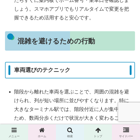
たらすぐに案内板でホーム番号・乗車口を確認しま
しょう。スマホアプリでもリアルタイムで変更を把
握できるため活用すると安心です。
混雑を避けるための行動
車両選びのテクニック
階段から離れた車両を選ぶことで、周囲の混雑を避
けられ、列が短い場所に並びやすくなります。特に
大きなターミナル駅では、階段付近に人が集中する
ため、数両分歩くだけで状況が大きく変わることも
珍しくありません。
端のドア側に並ぶと座れる確率UP。乗車後すぐに席
メニュー
ホーム
検索
トップ
サイドバー