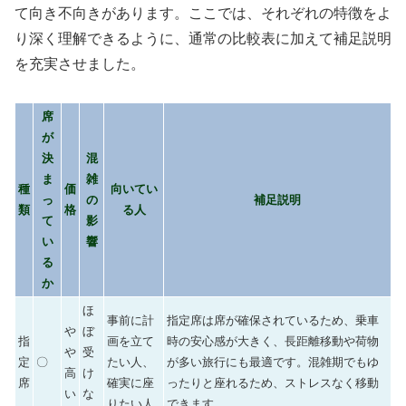
て向き不向きがあります。ここでは、それぞれの特徴をよ
り深く理解できるように、通常の比較表に加えて補足説明
を充実させました。
席
が
決
混
ま
雑
種
価
向いてい
っ
の
補足説明
類
格
る人
て
影
い
響
る
か
ほ
事前に計
指定席は席が確保されているため、乗車
や
ぼ
指
画を立て
時の安心感が大きく、長距離移動や荷物
や
受
定
〇
たい人、
が多い旅行にも最適です。混雑期でもゆ
高
け
席
確実に座
ったりと座れるため、ストレスなく移動
い
な
りたい人
できます。