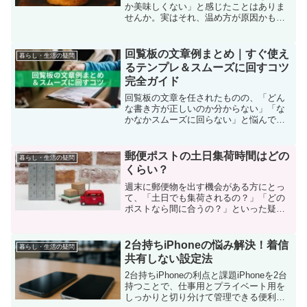
か美味しくない」と感じたことはありま
せんか。実はそれ、温め方が原因かもし
れません。正しい方法で温め直せば、パ
ティのジューシーさやバンズのふんわり
感はしっかり復活します。この記事で
回覧板の文章例まとめ｜すぐ使え
暮らし・生活の疑問
は、トースター・フライパン...
るテンプレ＆スムーズに回すコツ
完全ガイド
回覧板の文章を任されたものの、「どん
な書き方が正しいのか分からない」「な
かなかスムーズに回らない」と悩んでい
ませんか。実は、回覧板はちょっとした
文章の工夫とルール設計で、驚くほどス
ムーズに運用できるようになります。こ
郵便ポストの土日集荷時間はどの
暮らし・生活の疑問
の記事では、すぐに使える...
くらい？
週末に郵便物を出す機会がある方にとっ
て、「土日でも集荷されるの？」「どの
ポストなら間に合うの？」といった疑問
を持つのは当然のことです。特に、期日
指定のある郵送や急ぎの書類発送などで
は、ポストの集荷時間の把握はとても重
2台持ちiPhoneの悩み解決！着信
暮らし・生活の疑問
要です。本記事では、「集...
共有しない設定法
2台持ちiPhoneの利点と課題iPhoneを2台
持つことで、仕事用とプライベート用を
しっかりと切り分けて管理できる便利さ