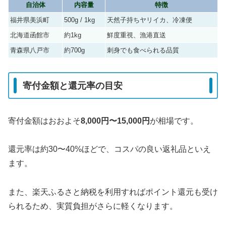
自治体
内容量
特徴
福井県美浜町
500g / 1kg
天然子持ちヤリイカ、冷凍便
北海道函館市
約1kg
鮮度重視、漁港直送
青森県八戸市
約700g
刺身でも食べられる品質
寄付金額と還元率の目安
寄付金額はおおよそ
8,000円〜15,000円
が相場です。
還元率は約30〜40%ほどで、コスパの良い返礼品といえ
ます。
また、楽天ふるさと納税を利用すればポイント還元も受け
られるため、実質負担がさらに軽くなります。