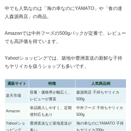
中でも人気なのは「海の幸なのにYAMATO」や「食の達
人森源商店」の商品。
Amazonでは中外フーズの500gパックが定番で、レビュー
でも高評価を得ています。
Yahoo!ショッピングでは、築地や豊洲直送の新鮮な子持
ちヤリイカを扱うショップも多いです。
通販サイト
特徴
人気商品例
容量・価格帯が幅広く、
森源商店 子持ちヤリイカ
楽天市場
レビューが豊富
500g
単品購入しやすく、定期
中外フーズ 子持ちヤリイカ
Amazon
便対応もあり
500g
Yahoo!ショ
豊洲直送など産地直送が
海の幸なのにYAMATO 子持
ッピング
多い
ちヤリイカ200g