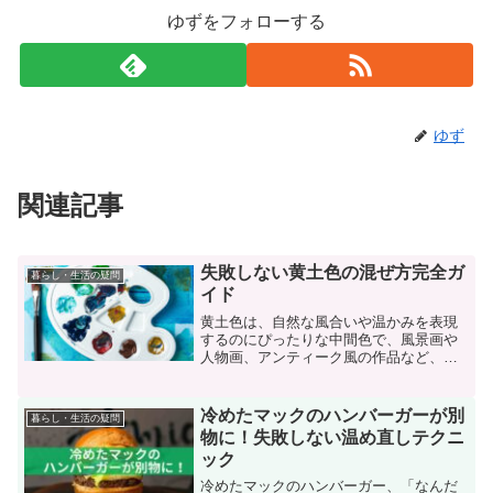
ゆずをフォローする
ゆず
関連記事
失敗しない黄土色の混ぜ方完全ガ
暮らし・生活の疑問
イド
黄土色は、自然な風合いや温かみを表現
するのにぴったりな中間色で、風景画や
人物画、アンティーク風の作品など、さ
まざまなジャンルで重宝される色です。
しかし、その独特な色味を再現するため
には、混色の基本や絵の具の特性、素材
冷めたマックのハンバーガーが別
暮らし・生活の疑問
との相性を理解することが...
物に！失敗しない温め直しテクニ
ック
冷めたマックのハンバーガー、「なんだ