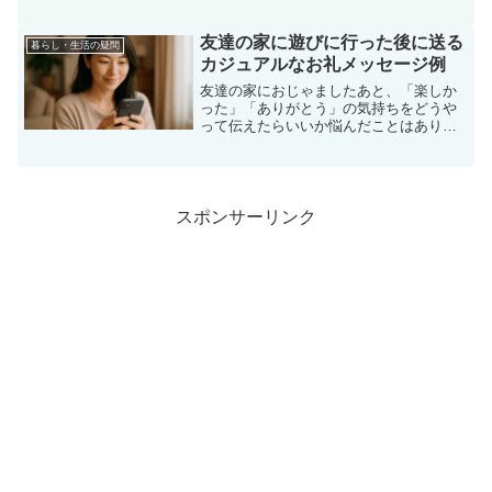
があります。たとえば、仕事の連絡は片
方の端末に集約し、もう片方では家族や
友人とのコミュニケーションに専念でき
友達の家に遊びに行った後に送る
暮らし・生活の疑問
るため、情...
カジュアルなお礼メッセージ例
友達の家におじゃましたあと、「楽しか
った」「ありがとう」の気持ちをどうや
って伝えたらいいか悩んだことはありま
せんか？ ちょっとしたLINEメッセージや
メール、手紙など、感謝の気持ちを伝え
る方法はたくさんあります。この記事で
は、カジュアルなお...
スポンサーリンク