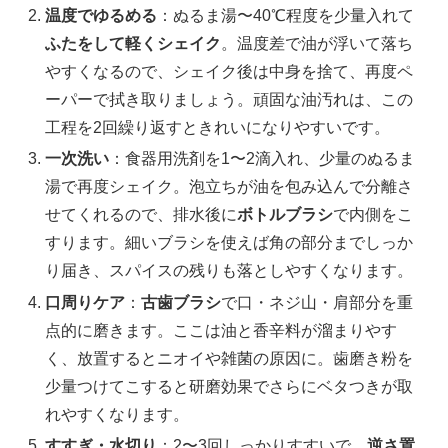
温度でゆるめる
：ぬるま湯〜40℃程度を少量入れて
ふたをして軽くシェイク
。温度差で油が浮いて落ち
やすくなるので、シェイク後は中身を捨て、再度ペ
ーパーで拭き取りましょう。頑固な油汚れは、この
工程を2回繰り返すときれいになりやすいです。
一次洗い
：食器用洗剤を1〜2滴入れ、少量のぬるま
湯で再度シェイク。泡立ちが油を包み込んで分離さ
せてくれるので、排水後に
ボトルブラシ
で内側をこ
すります。細いブラシを使えば角の部分までしっか
り届き、スパイスの残りも落としやすくなります。
口周りケア
：
古歯ブラシ
で口・ネジ山・肩部分を重
点的に磨きます。ここは油と香辛料が溜まりやす
く、放置するとニオイや雑菌の原因に。歯磨き粉を
少量つけてこすると研磨効果でさらにベタつきが取
れやすくなります。
すすぎ・水切り
：2〜3回しっかりすすいで、
逆さ置