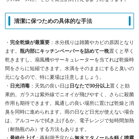
清潔に保つための具体的な手法
・
完全乾燥が最重要
：水分残りは雑菌やカビの原因となり
ます。
瓶内部にキッチンペーパーを詰めて一晩
置くと早く
乾きますし、扇風機やサーキュレーターを当てれば乾燥時
間をさらに短縮できます。水滴をそのままにすると臭いの
元になるので、特に夏場は注意しましょう。
・
日光消毒
：天気の良い日は
日なたで30分以上
置くと効
果的。ガラスは紫外線でニオイが飛びやすく、さらに殺菌
作用も期待できます。風通しの良い場所に置けば乾燥と消
臭を同時に進められます。雨の日など日光が使えない場合
は、アルコールで拭き上げるか、電子レンジで短時間加熱
（耐熱瓶のみ）する方法もあります。
・
最終仕上げ
：再利用予定なら
無水エタノールを軽く噴霧