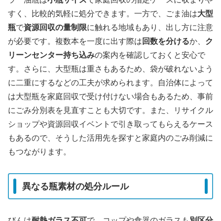
すく、比較的気軽に処分できます。一方で、ごま油は
大型
瓶
で
資源回収の量制限
に触れる地域もあり、出し方に注意
が必要です。複数本を一度に出す際は
回数を分ける
か、
ク
リーンセンター持ち込み
の案内を確認しておくと安心で
す。さらに、大型瓶は重さもあるため、袋が破れないよう
に二重にするなどの工夫が求められます。自治体によって
は大型瓶を家庭回収で受け付けない場合もあるため、事前
にごみ分別表を見直すことも大切です。また、リサイクル
ショップや資源回収イベントで引き取ってもらえるケース
もあるので、そうした活用先を探すと家庭内のごみ削減に
もつながります。
異なる瓶素材の処分ルール
びんは
耐熱ガラス不可
で、コップや食器のガラスも
別区分