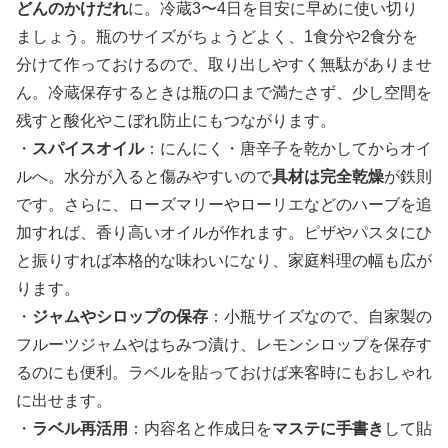
どんのかけだれ
に。冷蔵3〜4日を目安に早めに使い切り
ましょう。瓶のサイズがちょうどよく、1食分や2食分を
分けて作っておけるので、取り出しやすく無駄がありませ
ん。冷蔵保存するときは瓶の口まで満たさず、少し空間を
残すと酸化やこぼれ防止にもつながります。
・
スパイスオイル
：にんにく・唐辛子を乾かしてからオイ
ルへ。水分が入ると傷みやすいので
具材は完全乾燥
が鉄則
です。さらに、ローズマリーやローリエなどのハーブを追
加すれば、香り高いオイルが作れます。ピザやパスタにひ
と振りすれば本格的な味わいになり、家庭料理の幅も広が
ります。
・
ジャムやシロップの保存
：小瓶サイズなので、自家製の
フルーツジャムやはちみつ漬け、レモンシロップを保存す
るのにも便利。ラベルを貼っておけば来客時にもおしゃれ
に出せます。
・
ラベル再活用
：内容名と作成日を
マステに手書き
して貼