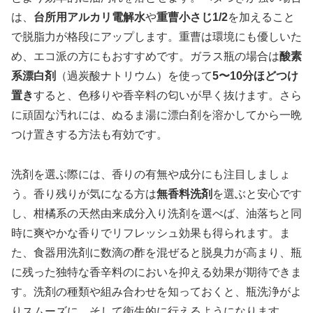
は、
台所用アルカリ電解水
や
重曹小さじ1/2
を加えること
で脱脂力が格段にアップします。重曹は環境にも優しいた
め、エコ派の方にもおすすめです。ガラス瓶の場合は
酸素
系漂白剤
（過炭酸ナトリウム）を使って
5〜10分ほどつけ
置き
すると、色移りや香辛料の匂いが早く抜けます。さら
に頑固な汚れには、ぬるま湯に漂白剤を溶かしてから一晩
つけ置きする方法も有効です。
洗剤を選ぶ際には、香りの有無や成分にも注目しましょ
う。香り残りが気になる方は
無香料洗剤
を選ぶと安心です
し、柑橘系の天然由来成分入り洗剤を選べば、油落ちと同
時に爽やかな香りでリフレッシュ効果も得られます。ま
た、食器用洗剤に数滴の酢を混ぜると脱臭力が高まり、瓶
に残った独特な香辛料のにおいを抑える効果が期待できま
す。洗剤の種類や組み合わせを知っておくと、瓶洗浄がよ
りスムーズに、そして衛生的に行えるようになります。