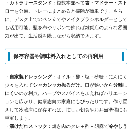
・
カトラリースタンド
：複数本並べて
箸・マドラー・スト
ロー
を分類。トレーにまとめると掃除が簡単です。さら
に、デスク上でのペン立てやメイクブラシホルダーとして
も活用可能。瓶を布やリボンで飾れば雑貨店のような雰囲
気が出て、生活感を隠しながら収納できます。
保存容器や調味料入れとしての再利用
・
自家製ドレッシング
：オイル・酢・塩・砂糖・にんにく
少々を入れて
シャカシャカ振るだけ
。口が狭いから
分離し
にくい
のが利点。ハーブやスパイスを加えればバリエーシ
ョンも広がり、健康志向の家庭にもぴったりです。作り置
きして冷蔵庫に保存すれば、忙しい朝食やお弁当準備にも
重宝します。
・
漬けだれストック
：焼き肉のタレ＋酢＋胡麻で
冷やしう