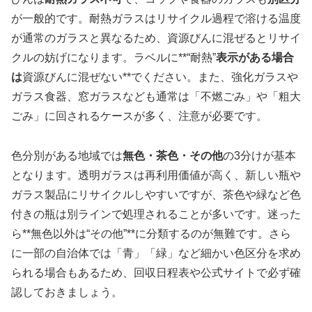
が一般的です。耐熱ガラスはリサイクル過程で溶ける温度
が通常のガラスと異なるため、資源びんに混ぜるとリサイ
クルの妨げになります。ラベルに**“耐熱”
表示がある場合
は
資源びんに混ぜない**でください。また、強化ガラスや
ガラス食器、窓ガラスなども通常は「不燃ごみ」や「粗大
ごみ」に回されるケースが多く、注意が必要です。
色分別がある地域では
無色・茶色・その他
の3分けが基本
となります。透明ガラスは再利用価値が高く、新しい瓶や
ガラス製品にリサイクルしやすいですが、茶色や緑など色
付きの瓶は別ラインで処理されることが多いです。迷った
ら**無色以外は“その他”**に分類するのが無難です。さら
に一部の自治体では「青」「緑」など細かい色区分を求め
られる場合もあるため、回収日程表や公式サイトで必ず確
認しておきましょう。