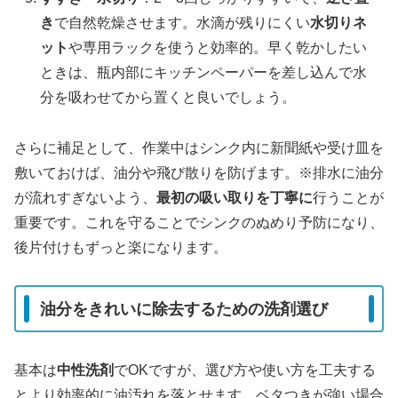
き
で自然乾燥させます。水滴が残りにくい
水切りネ
ット
や専用ラックを使うと効率的。早く乾かしたい
ときは、瓶内部にキッチンペーパーを差し込んで水
分を吸わせてから置くと良いでしょう。
さらに補足として、作業中はシンク内に新聞紙や受け皿を
敷いておけば、油分や飛び散りを防げます。※排水に油分
が流れすぎないよう、
最初の吸い取りを丁寧に
行うことが
重要です。これを守ることでシンクのぬめり予防になり、
後片付けもずっと楽になります。
油分をきれいに除去するための洗剤選び
基本は
中性洗剤
でOKですが、選び方や使い方を工夫する
とより効率的に油汚れを落とせます。ベタつきが強い場合