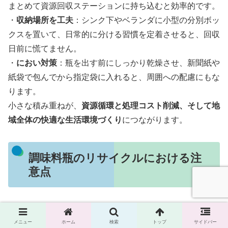
まとめて資源回収ステーションに持ち込むと効率的です。
・
収納場所を工夫
：シンク下やベランダに小型の分別ボッ
クスを置いて、日常的に分ける習慣を定着させると、回収
日前に慌てません。
・
におい対策
：瓶を出す前にしっかり乾燥させ、新聞紙や
紙袋で包んでから指定袋に入れると、周囲への配慮にもな
ります。
小さな積み重ねが、
資源循環と処理コスト削減、そして地
域全体の快適な生活環境づくり
につながります。
調味料瓶のリサイクルにおける注
意点
ラベルの処理と外し方
メニュー
ホーム
検索
トップ
サイドバー