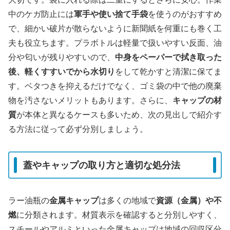
中のケガ防止には
軍手や使い捨て手袋
を使うのがおすすめ
で、細かい破片が散らないように新聞紙を何重にも巻く工
夫も役立ちます。プラボトルは軽量で扱いやすい反面、油
分や匂いが残りやすいので、
中身をペーパーで拭き取った
後、軽くすすいでから水切り
をして乾かすと清潔に保てま
す。ベタつきを抑えるだけでなく、ゴミ袋の中で他の廃棄
物を汚さないメリットもあります。さらに、
キャップの材
質
が本体と異なるケースも多いため、次の見出しで紹介す
る方法に従って必ず分別しましょう。
蓋やキャップの取り方と適切な処分法
ラー油瓶の
金属キャップ
は多くの地域で
資源（金属）や不
燃
に分類されます。材質表示を確認すると分別しやすく、
スチールやアルミといった金属キャップは地域の回収区分