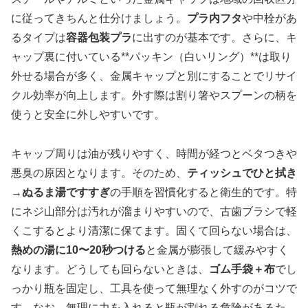
に従ってきちんと仕分けましょう。
プラ内フタ
や中栓があ
るタイプは
容器包装プラ
に出すのが基本です。さらに、キ
ャップ裏に付いている**パッキン（白いリング）**は取り
外せる場合が多く、金属キャップと別にすることでリサイ
クル効率が向上します。外す際は割り箸やスプーンの柄を
使うと安全に外しやすいです。
キャップ周りは油が残りやすく、時間が経つとベタつきや
悪臭の原因となります。そのため、
ティッシュでひと拭き
→ぬるま湯ですすぎ
の手順を習慣化すると衛生的です。特
にネジ山部分は汚れが溜まりやすいので、古歯ブラシで軽
くこするとより清潔に保てます。固くて回らない場合は、
熱めの湯に10〜20秒つける
と金属が膨張して緩みやすく
なります。どうしても回らないときは、
ゴム手袋＋布
でし
っかり瓶を固定し、工具を使って無理なく外すのがコツで
す。なお、無理に力を入れると瓶が割れる危険があるた