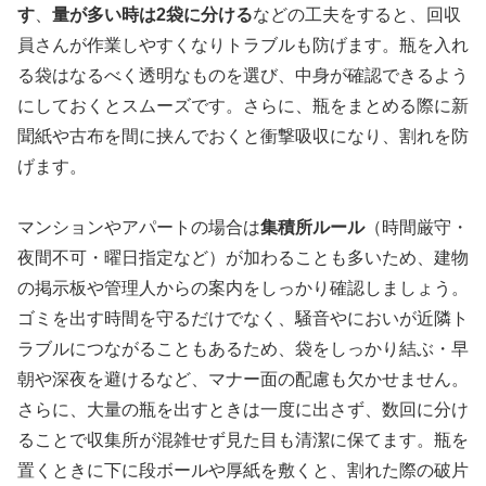
す
、
量が多い時は2袋に分ける
などの工夫をすると、回収
員さんが作業しやすくなりトラブルも防げます。瓶を入れ
る袋はなるべく透明なものを選び、中身が確認できるよう
にしておくとスムーズです。さらに、瓶をまとめる際に新
聞紙や古布を間に挟んでおくと衝撃吸収になり、割れを防
げます。
マンションやアパートの場合は
集積所ルール
（時間厳守・
夜間不可・曜日指定など）が加わることも多いため、建物
の掲示板や管理人からの案内をしっかり確認しましょう。
ゴミを出す時間を守るだけでなく、騒音やにおいが近隣ト
ラブルにつながることもあるため、袋をしっかり結ぶ・早
朝や深夜を避けるなど、マナー面の配慮も欠かせません。
さらに、大量の瓶を出すときは一度に出さず、数回に分け
ることで収集所が混雑せず見た目も清潔に保てます。瓶を
置くときに下に段ボールや厚紙を敷くと、割れた際の破片