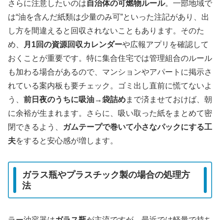
さらに注意したいのは
自治体の可燃物ルール
。一部地域で
は“油を含んだ紙類は少量のみ可”といった注記があり、出
し方を間違えると回収されないこともあります。そのた
め、
月1回の資源回収カレンダー
や広報アプリを確認して
おくことが重要です。特に集合住宅では管理組合のルール
も加わる場合があるので、マンションやアパートに掲示さ
れている案内板も要チェック。ゴミ出し直前に慌てないよ
う、
前日夜のうちに吸油→袋詰め
まで済ませておけば、朝
に余裕が生まれます。さらに、吸い取った紙をまとめて密
閉できるよう、
ガムテープで巻いて小さなパックにする工
夫
をすると安心感が増します。
ガラス瓶やプラスチック製の場合の処理方
法
ラー油容器は
ガラス瓶
が主流ですが、最近では軽量で持ち