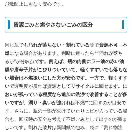
飛散防止にもなり安心です。
資源ごみと燃やさないごみの区分
同じ瓶でも
汚れが落ちない・割れている
等で
資源不可→不
燃
になる場合があります。判断に迷ったら**“汚れが落ち
るか”が分岐点
です。例えば、瓶の内側にラー油の赤い油
膜や唐辛子片がこびりついていて、軽くすすいでも落ちな
い場合は不燃扱いにした方が安心です。一方で、軽くすす
いで
透明度が戻れば資源
としてリサイクルに回せます。に
おいが残っている程度なら追加の洗浄で改善することが多
いですが、濁り・臭いが強ければ
不燃**に回すのが目安で
す。さらに、瓶の一部が欠けていたりヒビが入っている場
合も、回収時の安全を考えて不燃ごみとして出すのが望ま
しいです。割れた破片は新聞紙で包み、袋に「割れ物注