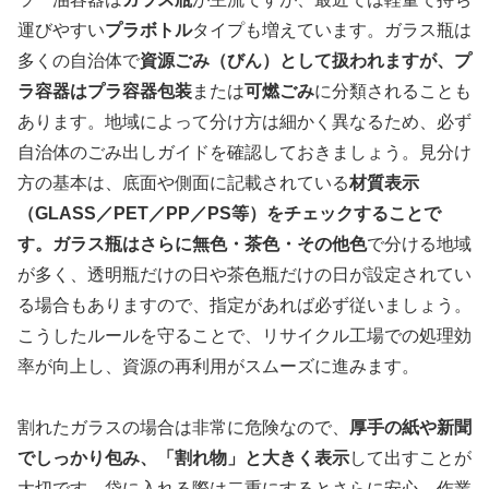
運びやすい
プラボトル
タイプも増えています。ガラス瓶は
多くの自治体で
資源ごみ（びん）
として扱われますが、プ
ラ容器は
プラ容器包装
または
可燃ごみ
に分類されることも
あります。地域によって分け方は細かく異なるため、必ず
自治体のごみ出しガイドを確認しておきましょう。見分け
方の基本は、底面や側面に記載されている
材質表示
（GLASS／PET／PP／PS等）
をチェックすることで
す。ガラス瓶はさらに
無色・茶色・その他色
で分ける地域
が多く、透明瓶だけの日や茶色瓶だけの日が設定されてい
る場合もありますので、指定があれば必ず従いましょう。
こうしたルールを守ることで、リサイクル工場での処理効
率が向上し、資源の再利用がスムーズに進みます。
割れたガラスの場合は非常に危険なので、
厚手の紙や新聞
でしっかり包み、「割れ物」と大きく表示
して出すことが
大切です。袋に入れる際は二重にするとさらに安心。作業