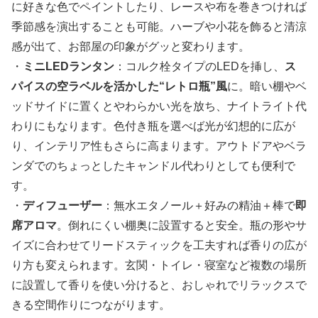
に好きな色でペイントしたり、レースや布を巻きつければ
季節感を演出することも可能。ハーブや小花を飾ると清涼
感が出て、お部屋の印象がグッと変わります。
・
ミニLEDランタン
：コルク栓タイプのLEDを挿し、
ス
パイスの空ラベルを活かした“レトロ瓶”風
に。暗い棚やベ
ッドサイドに置くとやわらかい光を放ち、ナイトライト代
わりにもなります。色付き瓶を選べば光が幻想的に広が
り、インテリア性もさらに高まります。アウトドアやベラ
ンダでのちょっとしたキャンドル代わりとしても便利で
す。
・
ディフューザー
：無水エタノール＋好みの精油＋棒で
即
席アロマ
。倒れにくい棚奥に設置すると安全。瓶の形やサ
イズに合わせてリードスティックを工夫すれば香りの広が
り方も変えられます。玄関・トイレ・寝室など複数の場所
に設置して香りを使い分けると、おしゃれでリラックスで
きる空間作りにつながります。