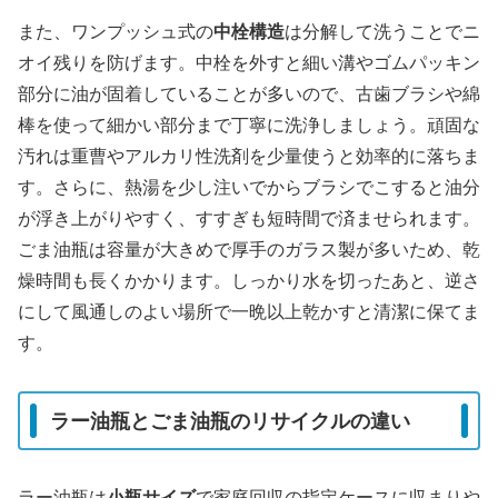
また、ワンプッシュ式の
中栓構造
は分解して洗うことでニ
オイ残りを防げます。中栓を外すと細い溝やゴムパッキン
部分に油が固着していることが多いので、古歯ブラシや綿
棒を使って細かい部分まで丁寧に洗浄しましょう。頑固な
汚れは重曹やアルカリ性洗剤を少量使うと効率的に落ちま
す。さらに、熱湯を少し注いでからブラシでこすると油分
が浮き上がりやすく、すすぎも短時間で済ませられます。
ごま油瓶は容量が大きめで厚手のガラス製が多いため、乾
燥時間も長くかかります。しっかり水を切ったあと、逆さ
にして風通しのよい場所で一晩以上乾かすと清潔に保てま
す。
ラー油瓶とごま油瓶のリサイクルの違い
ラー油瓶は
小瓶サイズ
で家庭回収の指定ケースに収まりや