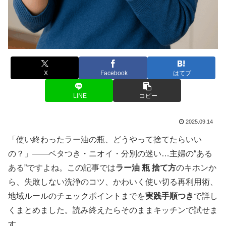
X
Facebook
はてブ
LINE
コピー
2025.09.14
「使い終わったラー油の瓶、どうやって捨てたらいい
の？」——ベタつき・ニオイ・分別の迷い…主婦の“ある
ある”ですよね。この記事では
ラー油 瓶 捨て方
のキホンか
ら、失敗しない洗浄のコツ、かわいく使い切る再利用術、
地域ルールのチェックポイントまでを
実践手順つき
で詳し
くまとめました。読み終えたらそのままキッチンで試せま
す。