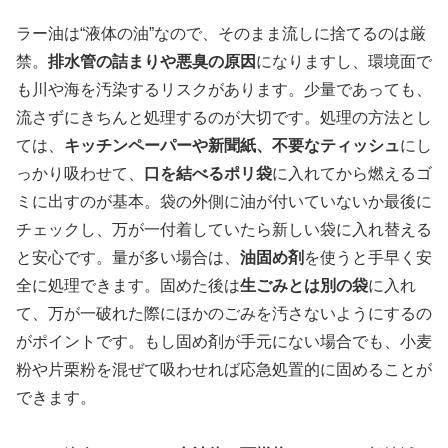
ラー油は“液体の油”なので、そのまま流しに捨てるのは厳
禁。
排水管の詰まりや悪臭の原因
になりますし、環境面で
も川や海を汚染するリスクがあります。少量であっても、
流さずにきちんと処理するのが大切です。処理の方法とし
ては、
キッチンペーパーや新聞紙、不要なティッシュ
にし
っかり吸わせて、
口を結べるポリ袋
に入れてから燃えるゴ
ミに出すのが基本。袋の外側に油が付いていないか最後に
チェックし、万が一付着していたら新しい袋に入れ替える
と安心です。量が多い場合は、
油固め剤
を使うと手早く安
全に処理できます。固めた後は
生ごみとは別の袋
に入れ
て、万が一破れた際にほかのごみを汚さないようにするの
がポイントです。もし固め剤が手元にない場合でも、小麦
粉や片栗粉を混ぜて吸わせれば応急処置的に固めることが
できます。