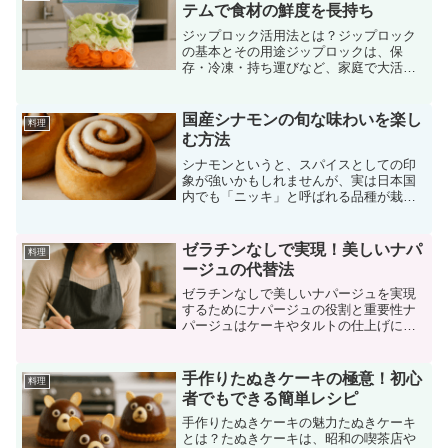
が苦い原因と、その苦味を...
テムで食材の鮮度を長持ち
ジップロック活用法とは？ジップロック
の基本とその用途ジップロックは、保
存・冷凍・持ち運びなど、家庭で大活躍
する便利なアイテムです。食材の乾燥や
酸化を防ぎ、鮮度を長持ちさせるのに最
適です。さらに、汁気のあるおかずやス
国産シナモンの旬な味わいを楽し
料理
ープ類、カットしたフルーツ...
む方法
シナモンというと、スパイスとしての印
象が強いかもしれませんが、実は日本国
内でも「ニッキ」と呼ばれる品種が栽培
されています。特に旬の時期に収穫され
る国産シナモンは、風味・香りともに格
別で、料理やデザート、ドリンクに取り
ゼラチンなしで実現！美しいナパ
料理
入れることで、季節感あふ...
ージュの代替法
ゼラチンなしで美しいナパージュを実現
するためにナパージュの役割と重要性ナ
パージュはケーキやタルトの仕上げに欠
かせない“つや出し”の技術です。透明でつ
ややかな層を作ることで、フルーツやク
リームの表面を美しく見せるだけでな
手作りたぬきケーキの極意！初心
料理
く、乾燥や変色から守る...
者でもできる簡単レシピ
手作りたぬきケーキの魅力たぬきケーキ
とは？たぬきケーキは、昭和の喫茶店や