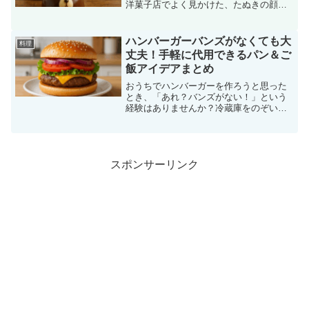
洋菓子店でよく見かけた、たぬきの顔を
モチーフにした可愛いケーキです。丸み
のある形と、ちょこんとした耳、愛嬌の
ある表情が特徴で、どこか懐かしいぬく
ハンバーガーバンズがなくても大
料理
もりを感じさせます。スポ...
丈夫！手軽に代用できるパン＆ご
飯アイデアまとめ
おうちでハンバーガーを作ろうと思った
とき、「あれ？バンズがない！」という
経験はありませんか？冷蔵庫をのぞいて
みても専用のパンがなくて、作るのをあ
きらめたことがある方もいるかもしれま
せん。けれど心配はいりませんよ。実は
ハンバーガーバンズがなく...
スポンサーリンク