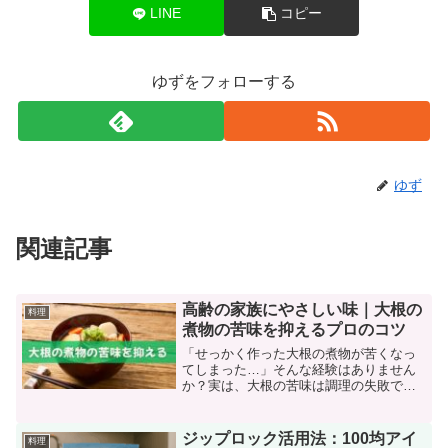
LINE
コピー
ゆずをフォローする
ゆず
関連記事
高齢の家族にやさしい味｜大根の
料理
煮物の苦味を抑えるプロのコツ
「せっかく作った大根の煮物が苦くなっ
てしまった…」そんな経験はありません
か？実は、大根の苦味は調理の失敗では
なく、品種や季節、そしてちょっとした
下処理の違いによって生まれる自然な現
象なんです。この記事では、大根の煮物
ジップロック活用法：100均アイ
料理