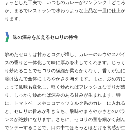
ょっとした工夫で、いつものカレーがワンランク上どころ
か、まるでレストランで味わうような上品な一皿に仕上が
ります。
味の深みを加えるセロリの特性
炒めたセロリは甘みとコクが増し、カレーのルウやスパイ
スの香りと一体化して味に厚みを出してくれます。じっく
り炒めることでセロリの繊維が柔らかくなり、香りが油に
溶け込んで全体にまろやかさを与えます。また、炒め方に
よって風味も変化し、軽く炒めればフレッシュな香りが残
り、しっかり炒めれば深みのある甘みが生まれます。特
に、トマトベースやココナッツミルク系のカレーに入れる
と、セロリの旨みが引き立ち、酸味やまろやかさとのバラ
ンスが絶妙になります。さらに、セロリの茎を細かく刻ん
でソテーすることで、口の中でほろっとほどける食感が生